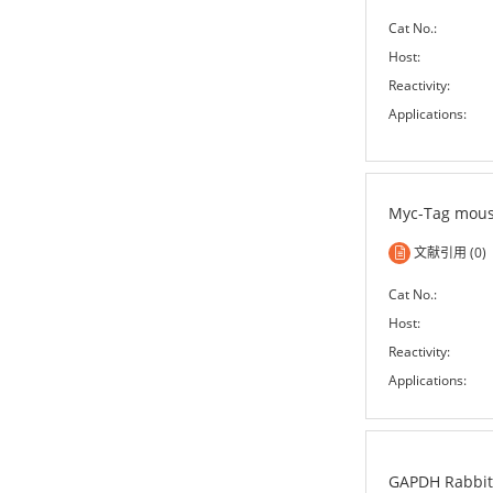
Cat No.:
Host:
Reactivity:
Applications:
Myc-Tag mous
文献引用 (0)
Cat No.:
Host:
Reactivity:
Applications:
GAPDH Rabbit