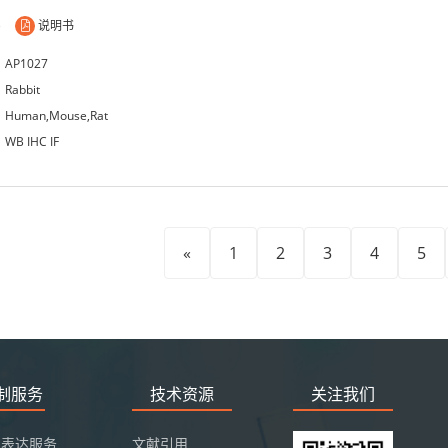
)
说明书
AP1027
Rabbit
Human,Mouse,Rat
WB IHC IF
«
1
2
3
4
5
定制服务
技术资源
关注我们
白表达服务
文献引用