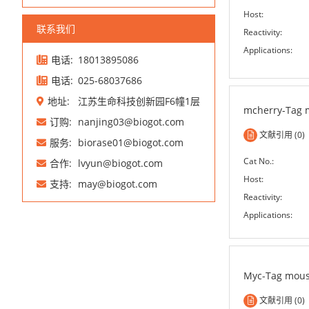
Host:
联系我们
Reactivity:
Applications:
电话:
18013895086
电话:
025-68037686
地址:
江苏生命科技创新园F6幢1层
mcherry-Tag 
订购:
nanjing03@biogot.com
文献引用 (0)
服务:
biorase01@biogot.com
Cat No.:
合作:
lvyun@biogot.com
Host:
支持:
may@biogot.com
Reactivity:
Applications:
Myc-Tag mous
文献引用 (0)