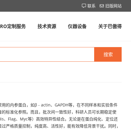
联系
旧版网站
CRO定制服务
技术资源
仪器设备
关于巴傲得
搜索
内参蛋白，如β - actin、GAPDH等，在不同样本和实验条件
靠的标准化参照。而且，批次间一致性好，科研人员可长期稳定使
s、Flag、Myc等）高效特异性结合。无论是在蛋白纯化、定位还
经过严格质量控制，纯度高、活性好，能有效降低背景干扰。同时，