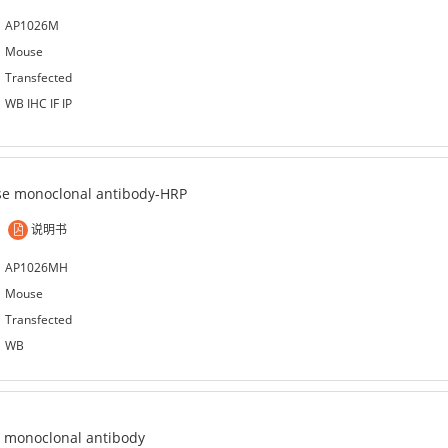
AP1026M
Mouse
Transfected
WB IHC IF IP
e monoclonal antibody-HRP
说明书
AP1026MH
Mouse
Transfected
WB
 monoclonal antibody