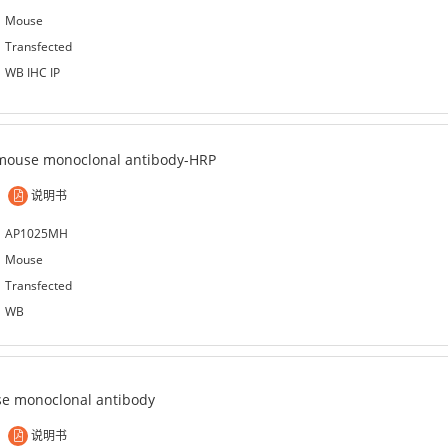
Mouse
Transfected
WB IHC IP
mouse monoclonal antibody-HRP
说明书
AP1025MH
Mouse
Transfected
WB
e monoclonal antibody
说明书