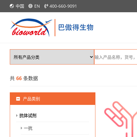
中国
EN
400-660-9091
共
66
条数据
产品类别
抗体试剂
一抗