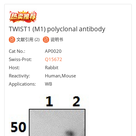
TWIST1 (M1) polyclonal antibody
文献引用 (2)
说明书
Cat No.:
AP0020
Swiss-Prot:
Q15672
Host:
Rabbit
Reactivity:
Human,Mouse
Applications:
WB