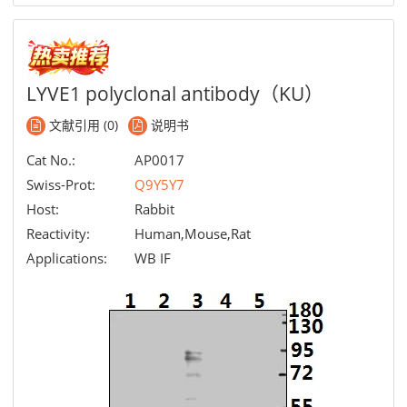
LYVE1 polyclonal antibody（KU）
文献引用 (0)
说明书
Cat No.:
AP0017
Swiss-Prot:
Q9Y5Y7
Host:
Rabbit
Reactivity:
Human,Mouse,Rat
Applications:
WB IF