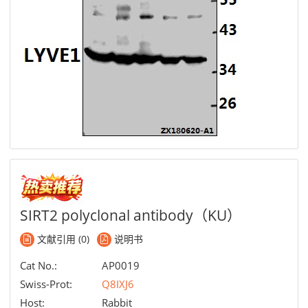
SIRT2 polyclonal antibody（KU）
文献引用 (0)
说明书
Cat No.:
AP0019
Swiss-Prot:
Q8IXJ6
Host:
Rabbit