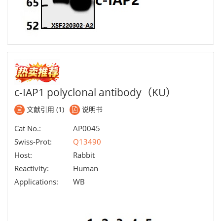
c-IAP1 polyclonal antibody（KU）
文献引用 (1)
说明书
Cat No.:
AP0045
Swiss-Prot:
Q13490
Host:
Rabbit
Reactivity:
Human
Applications:
WB