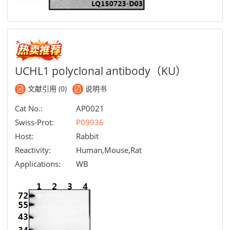
UCHL1 polyclonal antibody（KU）
文献引用 (0)
说明书
Cat No.:
AP0021
Swiss-Prot:
P09936
Host:
Rabbit
Reactivity:
Human,Mouse,Rat
Applications:
WB