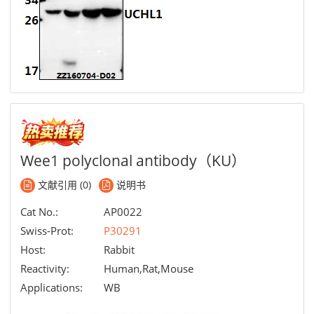
Wee1 polyclonal antibody（KU）
文献引用 (0)
说明书
Cat No.:
AP0022
Swiss-Prot:
P30291
Host:
Rabbit
Reactivity:
Human,Rat,Mouse
Applications:
WB