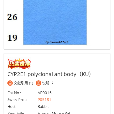
CYP2E1 polyclonal antibody（KU）
文献引用 (1)
说明书
Cat No.:
AP0016
Swiss-Prot:
P05181
Host:
Rabbit
Reactivity:
Human,Mouse,Rat