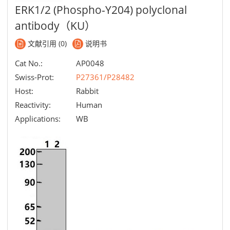
ERK1/2 (Phospho-Y204) polyclonal
antibody（KU）
文献引用 (0)
说明书
Cat No.:
AP0048
Swiss-Prot:
P27361/P28482
Host:
Rabbit
Reactivity:
Human
Applications:
WB