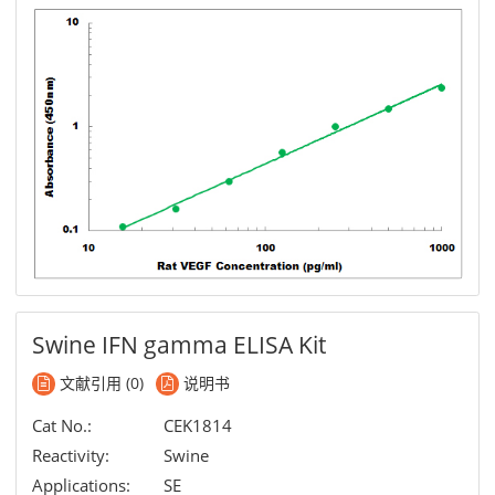
Swine IFN gamma ELISA Kit
文献引用 (0)
说明书
Cat No.:
CEK1814
Reactivity:
Swine
Applications:
SE