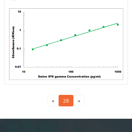
«
28
»