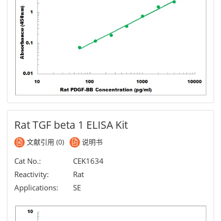
Rat TGF beta 1 ELISA Kit
文献引用 (0)
说明书
Cat No.:
CEK1634
Reactivity:
Rat
Applications:
SE