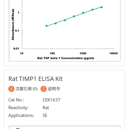
Rat TIMP1 ELISA Kit
文献引用 (0)
说明书
Cat No.:
CEK1637
Reactivity:
Rat
Applications:
SE