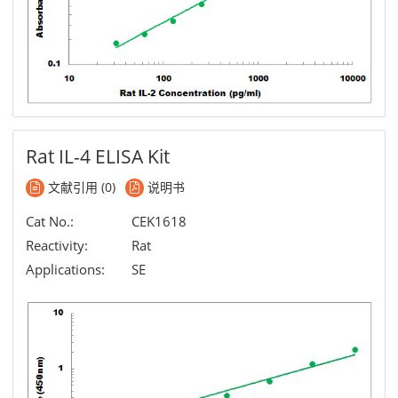
Rat IL-4 ELISA Kit
文献引用 (0)
说明书
Cat No.:
CEK1618
Reactivity:
Rat
Applications:
SE